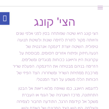
תפריט
פת
הצי' קונג
סר
נגי
הצי קונג היא שיטה שפותחה בסין לפני אלפי שנים
והיוותה מקור לתורת לחימה שונות ולשיטת תנועה
טיפולית. השיטה יוצרת דינמקה אנרגטית של
הנעה,חיזוק ופיתוח אזורים חסומים, מבוססת על
עקרונות היין והייאנג ככוחות מנוגדים ומשלימים.
הזרימה בניהם מבטיחה את הדינמקה. הפעלת שריר
מורכבת ממתיחת השריר ומשחרורו. הצד הפיזי של
הכוחות הללו משפע על הצד המנטלי.
לדוגמא: היאנג, כמו שאיפה מלוא ריאות אל הבטן
התחתונה, מרכז האנרגיה של הגוף או העברת
משקל אל קידומת הרגל, התודעה תחבור לצמיחה
והצלחה. היין הוא הצד המכונס של האדם והוא